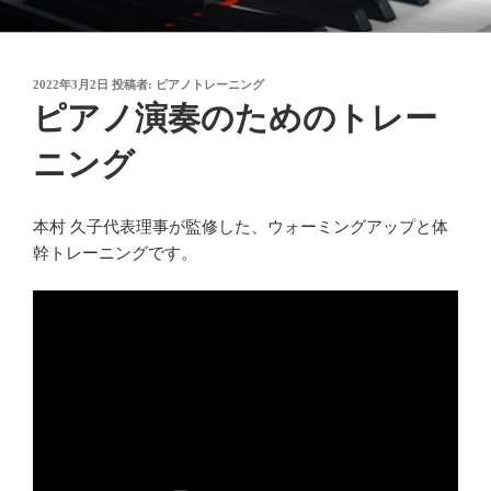
コ
御木本メソッド
脳や筋肉をトレーニングしながら奏法を学び、美しい音と自然で優れた
ン
テクニックを身に付けてゆく「御木本メソッド」の公式ウェブサイトで
テ
す。
投
2022年3月2日
投稿者:
ピアノトレーニング
ン
稿
ピアノ演奏のためのトレー
ツ
日:
へ
ニング
ス
キ
ッ
本村 久子代表理事が監修した、ウォーミングアップと体
プ
幹トレーニングです。