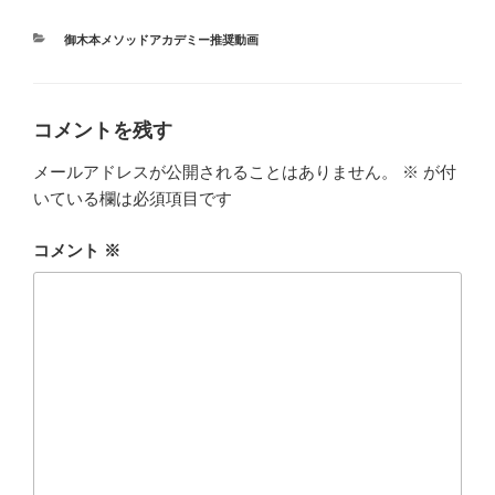
カ
御木本メソッドアカデミー推奨動画
テ
ゴ
リ
ー
コメントを残す
メールアドレスが公開されることはありません。
※
が付
いている欄は必須項目です
コメント
※