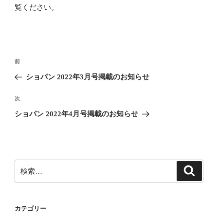
覧ください
。
投
前
前
稿
の
ショパン 2022年3月号掲載のお知らせ
ナ
投
ビ
稿
次
次
ゲ
の
ショパン 2022年4月号掲載のお知らせ
投
ー
稿
シ
ョ
ン
検
検
索
索:
カテゴリー