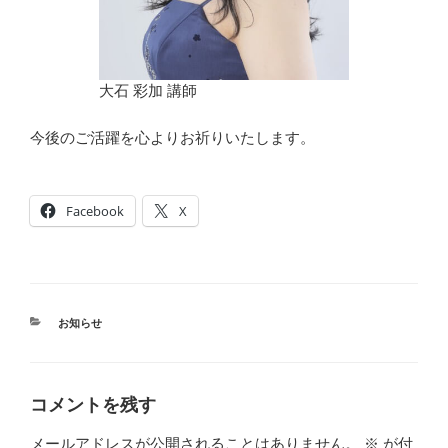
大石 彩加 講師
今後のご活躍を心よりお祈りいたします。
Facebook
X
カ
お知らせ
テ
ゴ
リ
ー
コメントを残す
メールアドレスが公開されることはありません。
※
が付