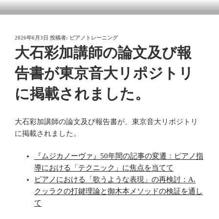
コ
御木本メソッド
脳や筋肉をトレーニングしながら奏法を学び、美しい音と自然で優れた
ン
テクニックを身に付けてゆく「御木本メソッド」の公式ウェブサイトで
テ
す。
投
2026年6月3日
投稿者:
ピアノトレーニング
ン
稿
大石彩加講師の論文及び報
ツ
日:
へ
告書が東京音大リポジトリ
ス
キ
に掲載されました。
ッ
プ
大石彩加講師の論文及び報告書が、東京音大リポジトリ
に掲載されました。
『ムジカノーヴァ』50年間の記事の変遷：ピアノ指
導における「テクニック」に焦点を当てて
ピアノにおける「歌うような表現」の再検討：A.
クッラクの打鍵理論と御木本メソッドの検証を通し
て