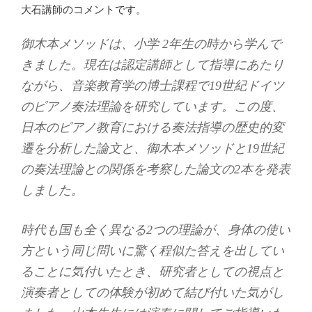
大石講師のコメントです。
御木本メソッドは、小学 2年生の時から学んで
きました。現在は認定講師として指導にあたり
ながら、音楽教育学の博士課程で19世紀ドイツ
のピアノ奏法理論を研究しています。この度、
日本のピアノ教育における奏法指導の歴史的変
遷を分析した論文と、御木本メソッドと19世紀
の奏法理論との関係を考察した論文の2本を発表
しました。
時代も国も全く異なる2つの理論が、身体の使い
方という同じ問いに驚く程似た答えを出してい
ることに気付いたとき、研究者としての視点と
演奏者としての体験が初めて結び付いた気がし