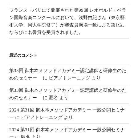
フランス・パリにて開催された第99回 レオポルド・ベラ
ン国際音楽コンクールにおいて、浅野由紀さん（東京藝
術大学、同大学院修了）が審査員満場一致による第1位、
ならびに名誉賞を受賞されました。
最近のコメント
第33回 御木本メソッドアカデミー認定講師と研修生のた
めのセミナー
に
ピアノトレーニング
より
第33回 御木本メソッドアカデミー認定講師と研修生のた
めのセミナー
に
匿名
より
2024 第31回 御木本メソッドアカデミー 一般公開セミナ
ー
に
ピアノトレーニング
より
2024 第31回 御木本メソッドアカデミー 一般公開セミナ
ー
に
匿名
より