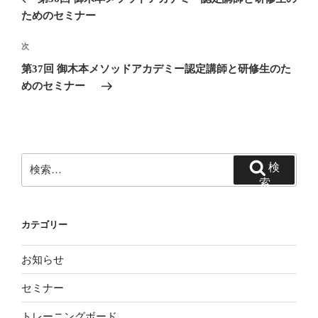
ナ
投
ためのセミナー
ビ
稿
ゲ
次
次
の
ー
第37回 御木本メソッドアカデミー認定講師と研修生のた
投
シ
めのセミナー
稿
ョ
ン
検
検
索:
索
カテゴリー
お知らせ
セミナー
トレーニングボード