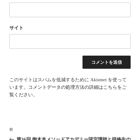
サイト
このサイトはスパムを低減するために Akismet を使って
います。
コメントデータの処理方法の詳細はこちらをご
覧ください
。
投
前
前
稿
の
第36回 御木本メソッドアカデミー認定講師と研修生の