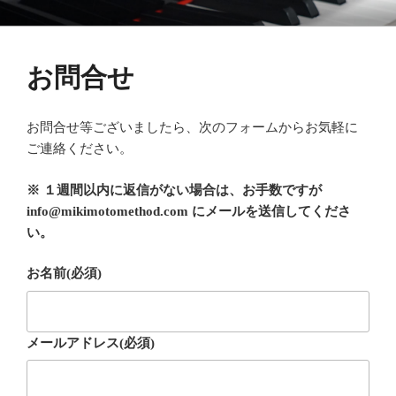
コ
御木本メソッド
脳や筋肉をトレーニングしながら奏法を学び、美しい音と自然で優れた
ン
テクニックを身に付けてゆく「御木本メソッド」の公式ウェブサイトで
テ
す。
お問合せ
ン
ツ
へ
お問合せ等ございましたら、次のフォームからお気軽に
ス
ご連絡ください。
キ
ッ
※ １週間以内に返信がない場合は、お手数ですが
プ
info@mikimotomethod.com にメールを送信してくださ
い。
お名前
(必須)
メールアドレス
(必須)