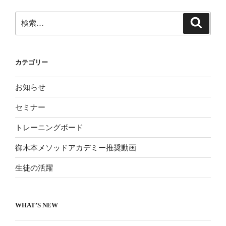
ョ
ン
検
検
索
索:
カテゴリー
お知らせ
セミナー
トレーニングボード
御木本メソッドアカデミー推奨動画
生徒の活躍
WHAT’S NEW