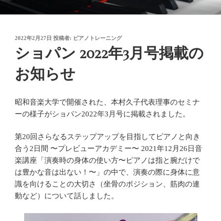
コ
御木本メソッド
脳や筋肉をトレーニングしながら奏法を学び、美しい音と自然で優れた
ン
テクニックを身に付けてゆく「御木本メソッド」の公式ウェブサイトで
テ
す。
投
2022年2月27日
投稿者:
ピアノトレーニング
ン
稿
ショパン 2022年3月号掲載の
ツ
日:
へ
お知らせ
ス
キ
ッ
昭和音楽大学で開催された、本村久子代表理事のセミナ
プ
ーの様子がショパン2022年3月号に掲載されました。
第20回さらなるステップアップを目指してピアノと向き
合う2日間 〜プレビューアカデミー〜 2021年12月26日音
楽講座「演奏時の身体の使い方〜ピアノは指と腕だけで
は豊かな音は出ない！〜」の中で、演奏の際に身体に意
識を向けることの大切さ（坐骨のポジション、筋肉の連
動など）について話しました。