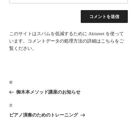
このサイトはスパムを低減するために Akismet を使って
います。
コメントデータの処理方法の詳細はこちらをご
覧ください
。
投
前
前
稿
の
御木本メソッド講座のお知らせ
ナ
投
ビ
稿
次
次
ゲ
の
ピアノ演奏のためのトレーニング
投
ー
稿
シ