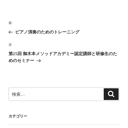
投
前
前
稿
の
ピアノ演奏のためのトレーニング
ナ
投
ビ
稿
次
次
ゲ
の
第25回 御木本メソッドアカデミー認定講師と研修生のた
投
ー
めのセミナー
稿
シ
ョ
ン
検
検
索
索:
カテゴリー