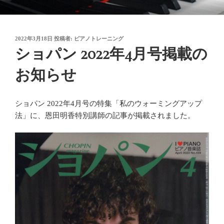
コ
御木本メソッド
脳や筋肉をトレーニングしながら奏法を学び、美しい音と自然で優れた
ン
テクニックを身に付けてゆく「御木本メソッド」の公式ウェブサイトで
テ
す。
投
2022年3月18日
投稿者:
ピアノトレーニング
ン
稿
ショパン 2022年4月号掲載の
ツ
日:
へ
お知らせ
ス
キ
ッ
ショパン 2022年4月号の特集「私のウォーミングアップ
プ
法」に、恩田明香特別講師の記事が掲載されました。