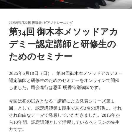
コ
御木本メソッド
脳や筋肉をトレーニングしながら奏法を学び、美しい音と自然で優れた
ン
テクニックを身に付けてゆく「御木本メソッド」の公式ウェブサイトで
テ
す。
投
2025年5月22日
投稿者:
ピアノトレーニング
ン
稿
第34回 御木本メソッドアカ
ツ
日:
へ
デミー認定講師と研修生の
ス
キ
ためのセミナー
ッ
プ
2025年5月18日（日）、第34回御木本メソッドアカデミー
認定講師と研修生のためのセミナーをオンラインで開催
しました。司会進行は恩田 明香特別講師です。
今回は初の試みとなる「講師による発表シリーズ第１
回」として、認定講師第１期生である3名の講師に、それ
ぞれ自由なテーマで発表していただきました。2015年か
ら10年間、認定講師として活躍しているベテランの先生
方です。