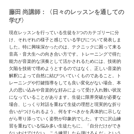
藤田 尚講師：〈日々のレッスンを通しての
学び〉
現在レッスンを行っている生徒を3つのカテゴリーに分
け、それぞれの様子と感じている学びについて発表しま
した。特に興味深かったのは、テクニックに困って来る
音高・音大生への向き合い方です。トレーニングで得た
能力が音楽的な演奏として活かされるためには、技術的
欠陥を技術で埋めようとするのではなく、正しい音楽的
解釈によって自然に結びついていくものであること。ト
レーニングや打鍵指導をしても良い変化がない場合、本
人の思い込みや音楽的な好みによって受け入れ難い状況
になっていることがあります。生徒に限界突破が必要な
場合、じっくり対話を重ねて生徒の理想と現実的な折り
合いがつけられるよう、何をすべきかを具体的に示しな
がら寄り添っていく姿勢が印象的でした。すでに沢山練
習を重ねている悩み多い生徒たちに、「自分だけができ
ないわけではない。こう練習したら弾けるんだ」という