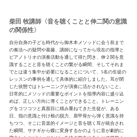
柴田 牧講師〈音を聴くことと伸二関の意識
の関係性〉
自分自身の子ども時代から御木本メソッドに会う前まで
の奏法への疑問や葛藤、講師になってから現在の指導と
ピアノトリオの演奏活動を通して得た閃き、伸２関を意
識することと音を聴くことの繋がる瞬間、そしてそれま
でとは違う集中が必要になることについて、5名の生徒の
レッスンの事例を通して具体的に紹介しました。耳が閉
じた状態ではトレーニングが演奏に活かされないこと。
日常的にメソッドの重要なポイントを指導内容に盛り込
めば、正しい方向に導くことができること。トレーニン
グをコツコツと真面目に積み重ねてきた生徒が、ある
日、指の意識と付け根の脱力、肩甲骨から弾く意識を持
ちつつ、そこに音楽的イメージと音を聴く耳が統合され
た瞬間、サナギから蝶に変身するかのように音が劇的に