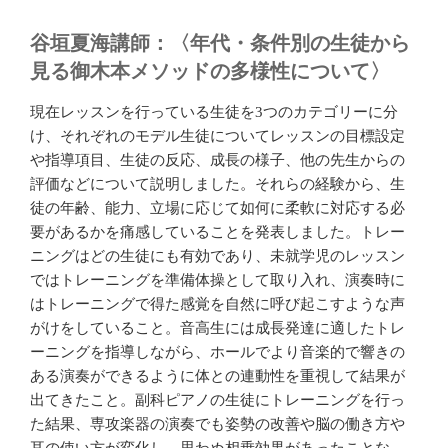
谷垣夏海講師：〈年代・条件別の生徒から
見る御木本メソッドの多様性について〉
現在レッスンを行っている生徒を
3
つのカテゴリーに分
け、それぞれのモデル生徒についてレッスンの目標設定
や指導項目、生徒の反応、成長の様子、他の先生からの
評価などについて説明しました。それらの経験から、生
徒の年齢、能力、立場に応じて如何に柔軟に対応する必
要があるかを痛感していることを発表しました。トレー
ニングはどの生徒にも有効であり、未就学児のレッスン
ではトレーニングを準備体操として取り入れ、演奏時に
はトレーニングで得た感覚を自然に呼び起こすような声
がけをしていること。音高生には成長発達に適したトレ
ーニングを指導しながら、ホールでより音楽的で響きの
ある演奏ができるように体との連動性を重視して結果が
出てきたこと。副科ピアノの生徒にトレーニングを行っ
た結果、専攻楽器の演奏でも姿勢の改善や脳の働き方や
耳の使い方が変化し、思わぬ相乗効果があったことな