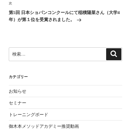
ビ
稿
次
次
ゲ
の
第5回 日本ショパンコンクールにて稲積陽菜さん（大学4
投
ー
年）が第１位を受賞されました。
稿
シ
ョ
ン
検
検
索
索:
カテゴリー
お知らせ
セミナー
トレーニングボード
御木本メソッドアカデミー推奨動画