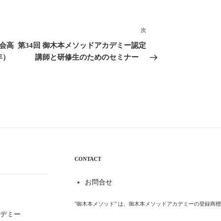
次
次
の
会高
第34回 御木本メソッドアカデミー認定
投
年）
講師と研修生のためのセミナー
稿
CONTACT
お問合せ
"御木本メソッド" は、御木本メソッドアカデミーの登録商
デミー