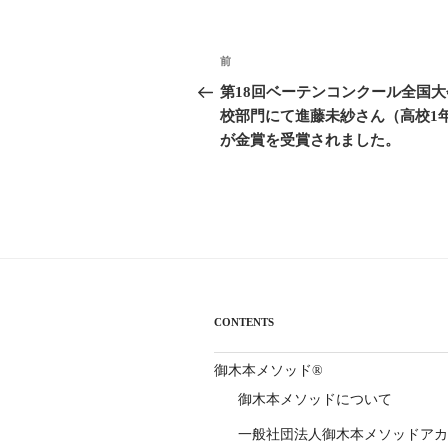
投
前
前
稿
の
第18回ベーテンコンクール全国大
投
校部門にて進藤未紗さん（高校1
ナ
稿
が金賞を受賞されました。
ビ
ゲ
ー
シ
ョ
CONTENTS
ン
御木本メソッド®
御木本メソッドについて
一般社団法人御木本メソッドアカ