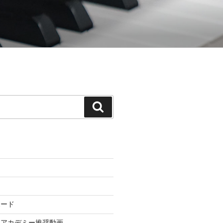
てゆく「御木本メソッド」の公式ウェ
検
索
ボード
ドアカデミー推奨動画