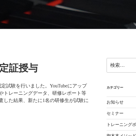
ら奏法を学び、美しい音と自然で優れたテクニックを身に付け
検
認定証授与
索:
認定試験を行いました。YouTubeにアップ
カテゴリー
やトレーニングデータ、研修レポート等
査した結果、新たに1名の研修生が試験に
お知らせ
セミナー
トレーニング
御木本メソッ