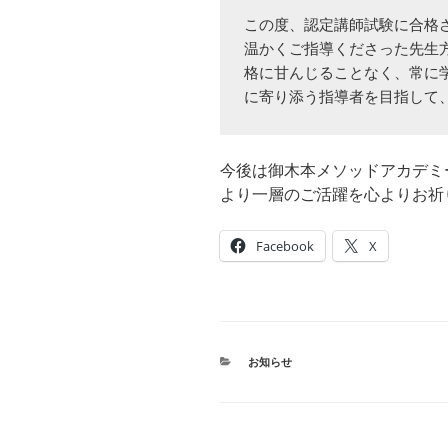
この度、認定講師試験に合格
温かくご指導くださった先生
格に甘んじることなく、常に
に寄り添う指導者を目指して
今後は御木本メソッドアカデミ
より一層のご活躍を心よりお祈
Facebook
X
カ
お知らせ
テ
ゴ
リ
ー