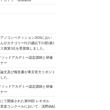
アノコンペティション2026におい
んがカテゴリーF(25歳以下の部)第1
ス賞第3位を受賞致しました。
本メソッドアカデミー認定講師と研修
ミナー
の論文及び報告書が東京音大リポジト
ました。
本メソッドアカデミー認定講師と研修
ミナー
にて開催された第99回 レオポル
際音楽コンクールにおいて、浅野由紀