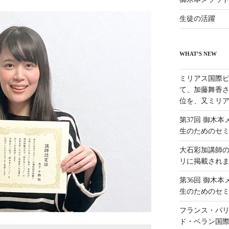
生徒の活躍
WHAT’S NEW
ミリアス国際ピ
て、加藤舞香さ
位を、又ミリア
第37回 御木
生のためのセ
大石彩加講師
リに掲載され
第36回 御木
生のためのセ
フランス・パリ
ド・ベラン国