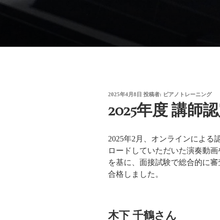
コ
ン
御木本メソッド
テ
脳や筋肉をトレーニングしなが
ン
ブサイトです。
ツ
へ
ス
キ
投
2025年4月8日
投稿者:
ピアノトレーニング
ッ
稿
2025年度 講師
日:
プ
2025年2月、オンラインによる
ロードしていただいた演奏動画
を基に、面接試験で総合的に審
合格しました。
木下 千鶴さん