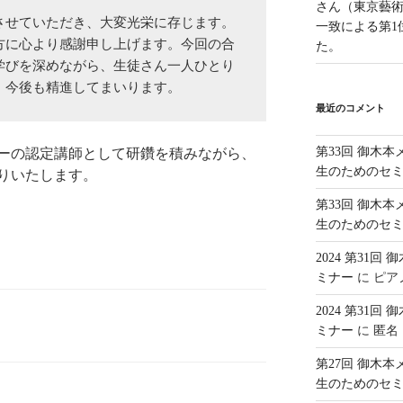
さん（東京藝
させていただき、大変光栄に存じます。
一致による第1
方に心より感謝申し上げます。今回の合
た。
学びを深めながら、生徒さん一人ひとり
、今後も精進してまいります。
最近のコメント
第33回 御木
ーの認定講師として研鑽を積みながら、
生のためのセ
りいたします。
第33回 御木
生のためのセ
2024 第31
ミナー
に
ピア
2024 第31
ミナー
に
匿名
第27回 御木
生のためのセ