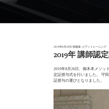
コ
ン
御木本メソッド
テ
脳や筋肉をトレーニングしなが
ン
ブサイトです。
ツ
へ
ス
キ
投
2019年8月28日
投稿者:
ピアノトレーニング
ッ
稿
2019年 講師認
日:
プ
2019年8月26日、御木本メ
定証授与式を行いました。 守
証授与の運びとなりました。