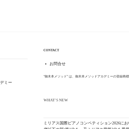
CONTACT
お問合せ
"御木本メソッド" は、御木本メソッドアカデミーの登録商
デミー
WHAT'S NEW
ミリアス国際ピアノコンペティション2026にお