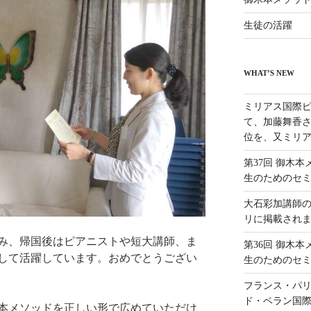
生徒の活躍
WHAT’S NEW
ミリアス国際ピ
て、加藤舞香さ
位を、又ミリア
第37回 御木
生のためのセ
大石彩加講師
リに掲載され
み、帰国後はピアニストや短大講師、ま
第36回 御木
して活躍しています。おめでとうござい
生のためのセ
フランス・パリ
ド・ベラン国
本メソッドを正しい形で広めていただけ