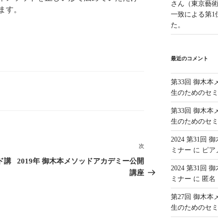
さん（東京藝
ます。
一致による第1
た。
最近のコメント
第33回 御木
生のためのセ
第33回 御木
生のためのセ
2024 第31
次
次
ミナー
に
ピア
の
ド講
2019年 御木本メソッドアカデミー公開
2024 第31
投
講座
ミナー
に
匿名
稿
第27回 御木
生のためのセ