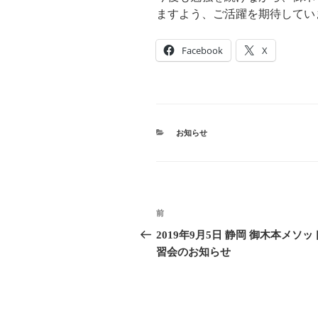
ますよう、ご活躍を期待してい
Facebook
X
カ
お知らせ
テ
ゴ
リ
ー
投
前
前
稿
の
2019年9月5日 静岡 御木本メソッ
投
習会のお知らせ
ナ
稿
ビ
ゲ