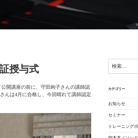
ら奏法を学び、美しい音と自然で優れたテクニックを身に付け
検
定証授与式
索:
ソッド公開講座の前に、守田絢子さんの講師認
カテゴリー
田さんは4月に合格し、今回晴れて講師認定
お知らせ
セミナー
トレーニング
御木本メソッ