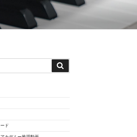
てゆく「御木本メソッド」の公式ウェ
検
索
ボード
ドアカデミー推奨動画