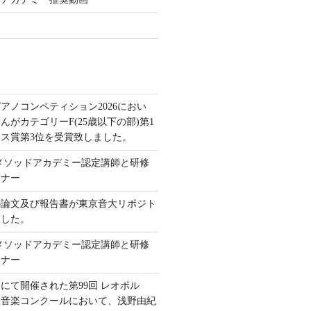
アノコンペティション2026におい
んがカテゴリーF(25歳以下の部)第1
ス賞第3位を受賞致しました。
本メソッドアカデミー認定講師と研修
ミナー
の論文及び報告書が東京音大リポジト
ました。
本メソッドアカデミー認定講師と研修
ミナー
にて開催された第99回 レオポル
際音楽コンクールにおいて、浅野由紀