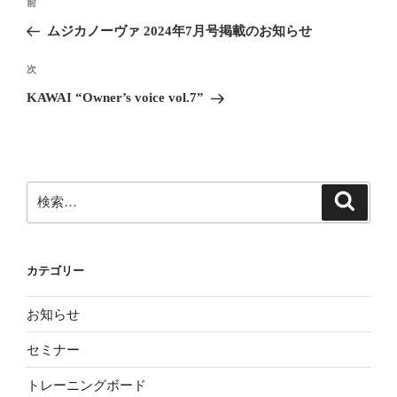
前
前
稿
の
ムジカノーヴァ 2024年7月号掲載のお知らせ
ナ
投
ビ
稿
次
次
ゲ
の
KAWAI “Owner’s voice vol.7”
投
ー
稿
シ
ョ
ン
検
検
索
索:
カテゴリー
お知らせ
セミナー
トレーニングボード