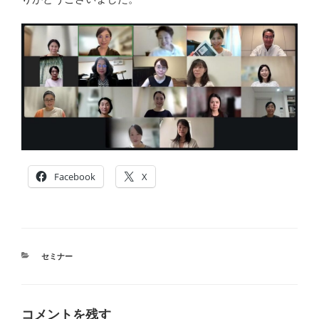
Facebook
X
カ
セミナー
テ
ゴ
リ
ー
コメントを残す