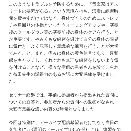
このようなトラブルを予防するために、『音楽家はアス
リートの要素がある』という意識を持ち、演奏に練習時
間を費やすだけではなく、身体づくりのためにストレッ
チや肩回りの体操といったウォーミングアップや、演奏
後のクールダウン等の演奏前後の身体のケアを行うこと
が重要です。やみくもな練習を避けて自分の身体の限界
に気付き、よく観察して意識的な練習を行うことが大切
であること。また、痛みは身体の黄色信号であり、違和
感をキャッチし、くれぐれも無理な練習をしないよう気
を付けることなど、様々な症例の患者さんを診てこられ
た益田先生の説得力のあるお話に大変感銘を受けまし
た。
セミナー終盤では、事前に参加者から提出された質問に
ついての返答と、参加者からの質問への返答がなされ、
大変有意義な濃い内容の2時間となりました。
今回は特別に、アーカイブ配信希望者だけでなく当日の
参加者にも3週間のアーカイブURLが発行され、復習がで