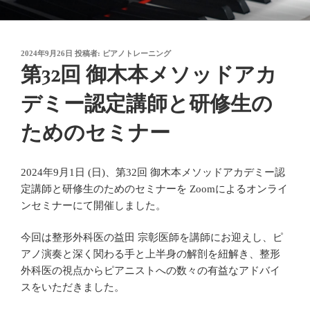
コ
御木本メソッド
脳や筋肉をトレーニングしながら奏法を学び、美しい音と自然で優れた
ン
テクニックを身に付けてゆく「御木本メソッド」の公式ウェブサイトで
テ
す。
投
2024年9月26日
投稿者:
ピアノトレーニング
ン
稿
第32回 御木本メソッドアカ
ツ
日:
へ
デミー認定講師と研修生の
ス
キ
ためのセミナー
ッ
プ
2024年9月1日 (日)、第32回 御木本メソッドアカデミー認
定講師と研修生のためのセミナーを Zoomによるオンライ
ンセミナーにて開催しました。
今回は整形外科医の益田 宗彰医師を講師にお迎えし、ピ
アノ演奏と深く関わる手と上半身の解剖を紐解き、整形
外科医の視点からピアニストへの数々の有益なアドバイ
スをいただきました。