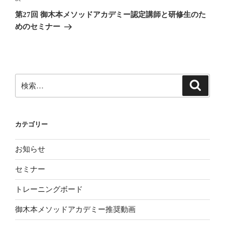
ゲ
の
第27回 御木本メソッドアカデミー認定講師と研修生のた
投
ー
めのセミナー
稿
シ
ョ
ン
検
検
索
索:
カテゴリー
お知らせ
セミナー
トレーニングボード
御木本メソッドアカデミー推奨動画