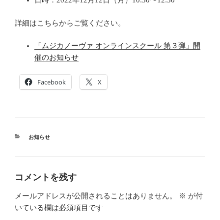
日時：2022年12月12日（月）10:30〜12:30
詳細はこちらからご覧ください。
「ムジカノーヴァ オンラインスクール 第３弾」開
催のお知らせ
Facebook
X
カ
お知らせ
テ
ゴ
リ
ー
コメントを残す
メールアドレスが公開されることはありません。
※
が付
いている欄は必須項目です