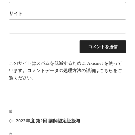
サイト
このサイトはスパムを低減するために Akismet を使って
います。
コメントデータの処理方法の詳細はこちらをご
覧ください
。
投
前
前
稿
の
2022年度 第2回 講師認定証授与
ナ
投
ビ
稿
次
次