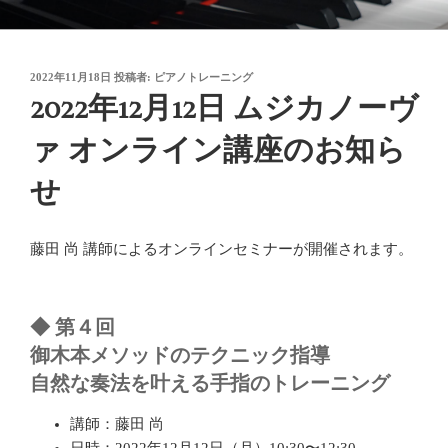
コ
御木本メソッド
脳や筋肉をトレーニングしながら奏法を学び、美しい音と自然で優れた
ン
テクニックを身に付けてゆく「御木本メソッド」の公式ウェブサイトで
テ
す。
投
2022年11月18日
投稿者:
ピアノトレーニング
ン
稿
2022年12月12日 ムジカノーヴ
ツ
日:
へ
ァ オンライン講座のお知ら
ス
キ
せ
ッ
プ
藤田 尚 講師によるオンラインセミナーが開催されます。
◆ 第４回
御木本メソッドのテクニック指導
自然な奏法を叶える手指のトレーニング
講師：藤田 尚