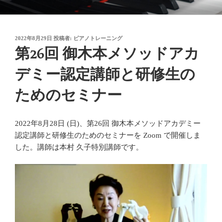
コ
御木本メソッド
脳や筋肉をトレーニングしながら奏法を学び、美しい音と自然で優れた
ン
テクニックを身に付けてゆく「御木本メソッド」の公式ウェブサイトで
テ
す。
投
2022年8月29日
投稿者:
ピアノトレーニング
ン
稿
第26回 御木本メソッドアカ
ツ
日:
へ
デミー認定講師と研修生の
ス
キ
ためのセミナー
ッ
プ
2022年8月28日 (日)、第26回 御木本メソッドアカデミー
認定講師と研修生のためのセミナーを Zoom で開催しま
した。講師は本村 久子特別講師です。