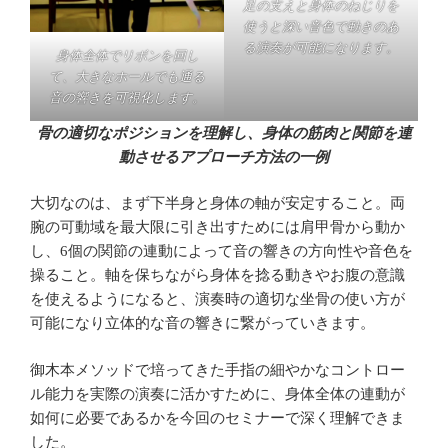
足の支えと身体のねじりを
使うと深い音色で動きのあ
る演奏が可能になります。
身体全体でリボンを回し
て、大きなホールでも通る
音の響きを可視化します。
骨の適切なポジションを理解し、身体の筋肉と関節を連
動させるアプローチ方法の一例
大切なのは、まず下半身と身体の軸が安定すること。両
腕の可動域を最大限に引き出すためには肩甲骨から動か
し、6個の関節の連動によって音の響きの方向性や音色を
操ること。軸を保ちながら身体を捻る動きやお腹の意識
を使えるようになると、演奏時の適切な坐骨の使い方が
可能になり立体的な音の響きに繋がっていきます。
御木本メソッドで培ってきた手指の細やかなコントロー
ル能力を実際の演奏に活かすために、身体全体の連動が
如何に必要であるかを今回のセミナーで深く理解できま
した。