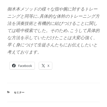
御木本メソッドの様々な指や腕に対するトレー
ニングと同等に､具体的な体幹のトレーニング方
法を演奏技術と有機的に結びつけることに関し
ては暗中模索でした。そのため､こうして具体的
な方法を示していただけたことは大変心強く、
早く身につけて生徒さんたちにお伝えしたいと
考えております。
Facebook
X
カ
セミナー
テ
ゴ
リ