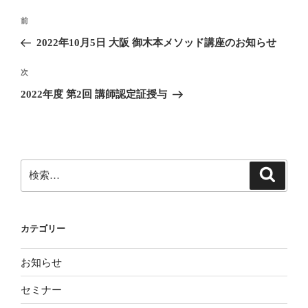
投
前
前
稿
の
2022年10月5日 大阪 御木本メソッド講座のお知らせ
ナ
投
ビ
稿
次
次
ゲ
の
2022年度 第2回 講師認定証授与
投
ー
稿
シ
ョ
ン
検
検
索
索:
カテゴリー
お知らせ
セミナー