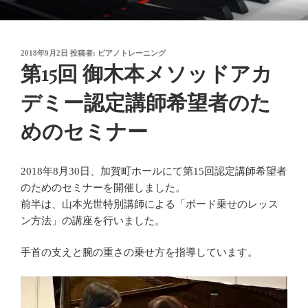
コ
御木本メソッド
脳や筋肉をトレーニングしながら奏法を学び、美しい音と自然で優れた
ン
テクニックを身に付けてゆく「御木本メソッド」の公式ウェブサイトで
テ
す。
投
2018年9月2日
投稿者:
ピアノトレーニング
ン
稿
第15回 御木本メソッドアカ
ツ
日:
へ
デミー認定講師希望者のた
ス
キ
めのセミナー
ッ
プ
2018年8月30日、加賀町ホールにて第15回認定講師希望者
のためのセミナーを開催しました。
前半は、山本光世特別講師による「ボード乗せのレッス
ン方法」の講座を行いました。
手首の支えと腕の重さの乗せ方を指導しています。