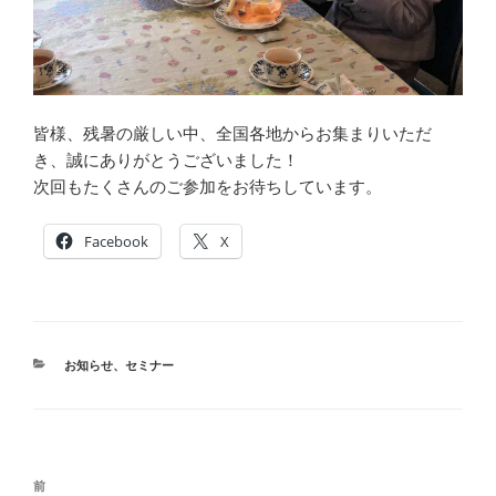
皆様、残暑の厳しい中、全国各地からお集まりいただ
き、誠にありがとうございました！
次回もたくさんのご参加をお待ちしています。
Facebook
X
カ
お知らせ
、
セミナー
テ
ゴ
リ
ー
投
前
前