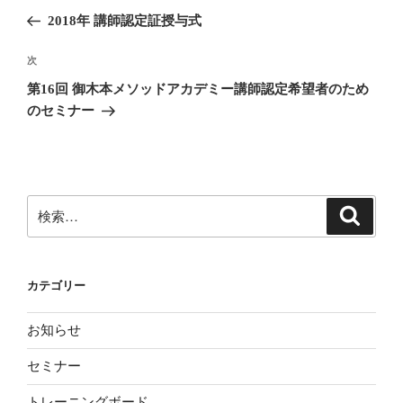
稿
の
2018年 講師認定証授与式
ナ
投
ビ
稿
次
次
ゲ
の
第16回 御木本メソッドアカデミー講師認定希望者のため
投
ー
のセミナー
稿
シ
ョ
ン
検
検
索
索:
カテゴリー
お知らせ
セミナー
トレーニングボード