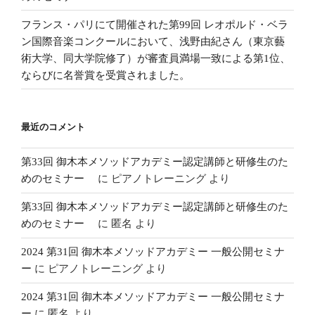
フランス・パリにて開催された第99回 レオポルド・ベラ
ン国際音楽コンクールにおいて、浅野由紀さん（東京藝
術大学、同大学院修了）が審査員満場一致による第1位、
ならびに名誉賞を受賞されました。
最近のコメント
第33回 御木本メソッドアカデミー認定講師と研修生のた
めのセミナー
に
ピアノトレーニング
より
第33回 御木本メソッドアカデミー認定講師と研修生のた
めのセミナー
に
匿名
より
2024 第31回 御木本メソッドアカデミー 一般公開セミナ
ー
に
ピアノトレーニング
より
2024 第31回 御木本メソッドアカデミー 一般公開セミナ
ー
に
匿名
より