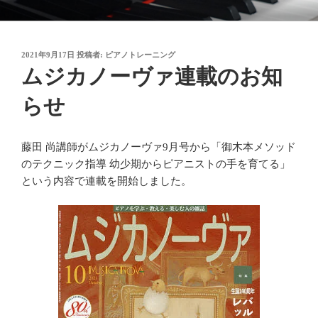
コ
御木本メソッド
脳や筋肉をトレーニングしながら奏法を学び、美しい音と自然で優れた
ン
テクニックを身に付けてゆく「御木本メソッド」の公式ウェブサイトで
テ
す。
投
2021年9月17日
投稿者:
ピアノトレーニング
ン
稿
ムジカノーヴァ連載のお知
ツ
日:
へ
らせ
ス
キ
ッ
藤田 尚講師がムジカノーヴァ9月号から「御木本メソッド
プ
のテクニック指導 幼少期からピアニストの手を育てる」
という内容で連載を開始しました。