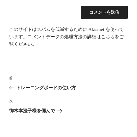
このサイトはスパムを低減するために Akismet を使って
います。
コメントデータの処理方法の詳細はこちらをご
覧ください
。
投
前
前
稿
の
トレーニングボードの使い方
ナ
投
ビ
稿
次
次
ゲ
の
御木本澄子様を偲んで
投
ー
稿
シ
ョ