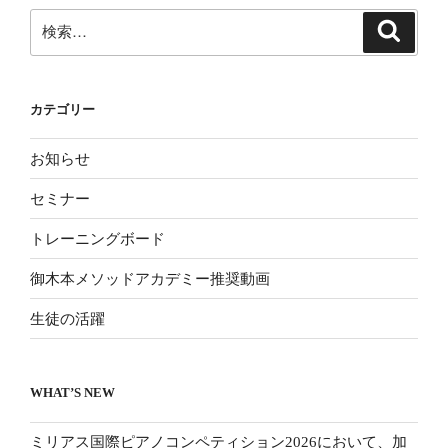
ン
検
検
索
索:
カテゴリー
お知らせ
セミナー
トレーニングボード
御木本メソッドアカデミー推奨動画
生徒の活躍
WHAT’S NEW
ミリアス国際ピアノコンペティション2026において、加