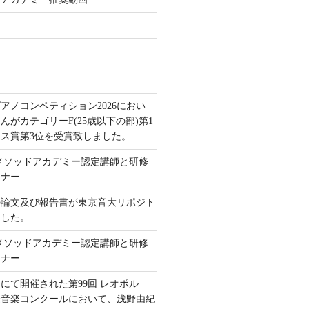
アノコンペティション2026におい
んがカテゴリーF(25歳以下の部)第1
ス賞第3位を受賞致しました。
本メソッドアカデミー認定講師と研修
ミナー
の論文及び報告書が東京音大リポジト
ました。
本メソッドアカデミー認定講師と研修
ミナー
にて開催された第99回 レオポル
際音楽コンクールにおいて、浅野由紀