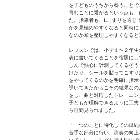
を子どものうちから養うことで
育むことに繋がるという点も、
た。指導者も、Lこすりを通じ
かを見極めやすくなると同時に
なのか頭を整理しやすくなると
レッスンでは、小学１〜２年生
表に書いてくることを宿題にし
しんで熱心に計測してくるそう
けたり、シールを貼ってこすり
をやってくるのかを明確に指示
導いてきたからこその結果なの
をし、曲と対応したトレーニン
子どもが理解できるように工夫
ら垣間見られました。
「一つのことに特化しての単純
苦手な部分に行い、演奏の向上