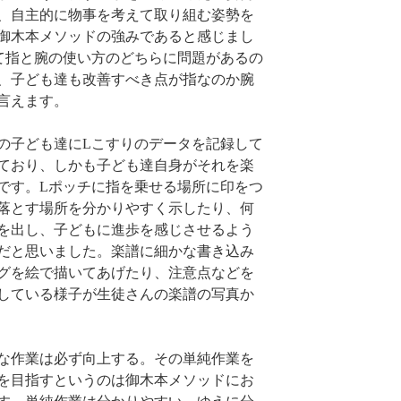
、自主的に物事を考えて取り組む姿勢を
御木本メソッドの強みであると感じまし
て指と腕の使い方のどちらに問題があるの
、子ども達も改善すべき点が指なのか腕
言えます。
の子ども達にLこすりのデータを記録して
ており、しかも子ども達自身がそれを楽
です。Lポッチに指を乗せる場所に印をつ
落とす場所を分かりやすく示したり、何
を出し、子どもに進歩を感じさせるよう
だと思いました。楽譜に細かな書き込み
グを絵で描いてあげたり、注意点などを
している様子が生徒さんの楽譜の写真か
な作業は必ず向上する。その単純作業を
を目指すというのは御木本メソッドにお