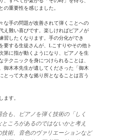
り、すべてが繋がる「その時」を待ち、
との重要性を感じました。
々な手の問題が改善されて弾くことへの
代え難い喜びです。楽しければピアノが
練習したくなります。手の分化ができ
を要する生徒さんが、Lこすりやその他ト
次第に指が動くようになり、ピアノを生
なテクニックを身につけられることは、
。御木本先生が遺してくださった「御木
にとって大きな拠り所となることは言う
します。
場合も、ピアノを弾く技術の「しく
なところがあるのではないかと考え
の技術、音色のヴァリエーションなど