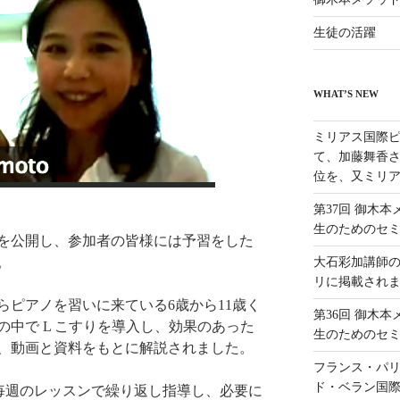
生徒の活躍
WHAT’S NEW
ミリアス国際ピ
て、加藤舞香さ
位を、又ミリア
第37回 御木
生のためのセ
を公開し、参加者の皆様には予習をした
。
大石彩加講師
リに掲載され
らピアノを習いに来ている6歳から11歳く
第36回 御木
中で L こすりを導入し、効果のあった
生のためのセ
、動画と資料をもとに解説されました。
フランス・パリ
ド・ベラン国
毎週のレッスンで繰り返し指導し、必要に