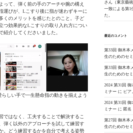
さん（東京藝
よって、弾く前の手のアーチや腕の構え
一致による第1
指運びが、Lこすり後に指が迷わずキーに
た。
多くのメリットを感じたとのこと。子ど
立つ効果的なLこすりの取り入れ方につい
で紹介してくださいました。
最近のコメント
第33回 御木
生のためのセ
第33回 御木
生のためのセ
2024 第31
ミナー
に
ピア
愛らしい手で一生懸命指の動きを揃えよう
2024 第31
ミナー
に
匿名
習ではなく、工夫することで解決するこ
第27回 御木
、弾く以外のアプローチを試して練習す
生のためのセ
か。どう練習するかを自分で考える姿勢