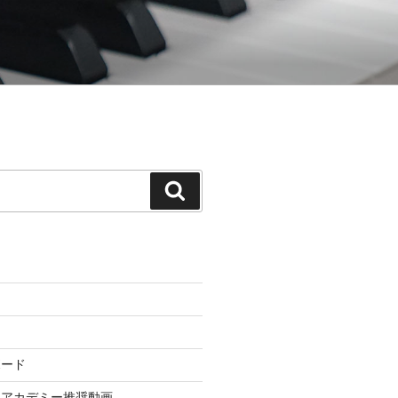
てゆく「御木本メソッド」の公式ウェ
検
索
ボード
ドアカデミー推奨動画