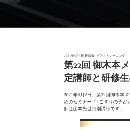
コ
ン
御木本メソッド
テ
脳や筋肉をトレーニングしなが
ン
ブサイトです。
ツ
へ
ス
キ
投
2021年5月3日
投稿者:
ピアノトレーニング
ッ
稿
第22回 御木
日:
プ
定講師と研修生
2021年5月2日、第22回御木
めのセミナー「Lこすりの子ども
師は山本光世特別講師です。