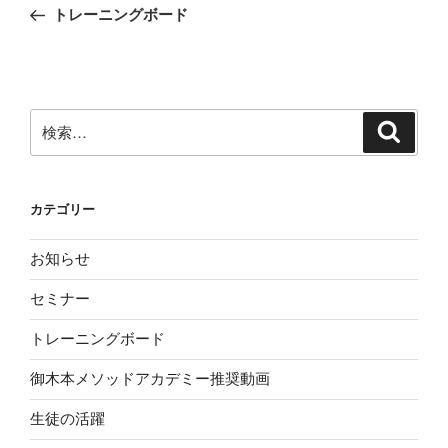
の
トレーニングボード
ナ
投
ビ
稿
ゲ
ー
検
検
シ
索
索:
ョ
ン
カテゴリー
お知らせ
セミナー
トレーニングボード
御木本メソッドアカデミー推奨動画
生徒の活躍