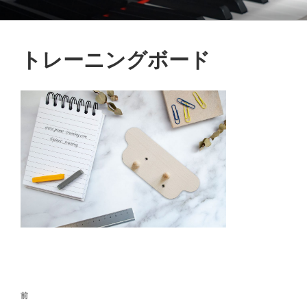
コ
御木本メソッド
脳や筋肉をトレーニングしながら奏法を学び、美しい音と自然で優れた
ン
テクニックを身に付けてゆく「御木本メソッド」の公式ウェブサイトで
テ
す。
トレーニングボード
ン
ツ
へ
ス
キ
ッ
プ
投
前
前
稿