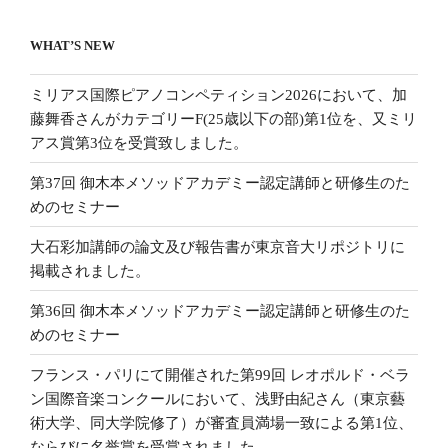
WHAT’S NEW
ミリアス国際ピアノコンペティション2026において、加
藤舞香さんがカテゴリーF(25歳以下の部)第1位を、又ミリ
アス賞第3位を受賞致しました。
第37回 御木本メソッドアカデミー認定講師と研修生のた
めのセミナー
大石彩加講師の論文及び報告書が東京音大リポジトリに
掲載されました。
第36回 御木本メソッドアカデミー認定講師と研修生のた
めのセミナー
フランス・パリにて開催された第99回 レオポルド・ベラ
ン国際音楽コンクールにおいて、浅野由紀さん（東京藝
術大学、同大学院修了）が審査員満場一致による第1位、
ならびに名誉賞を受賞されました。