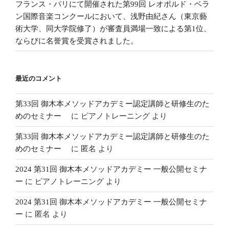
フランス・パリにて開催された第99回 レオポルド・ベラ
ン国際音楽コンクールにおいて、浅野由紀さん（東京藝
術大学、同大学院修了）が審査員満場一致による第1位、
ならびに名誉賞を受賞されました。
最近のコメント
第33回 御木本メソッドアカデミー認定講師と研修生のた
めのセミナー
に
ピアノトレーニング
より
第33回 御木本メソッドアカデミー認定講師と研修生のた
めのセミナー
に
匿名
より
2024 第31回 御木本メソッドアカデミー 一般公開セミナ
ー
に
ピアノトレーニング
より
2024 第31回 御木本メソッドアカデミー 一般公開セミナ
ー
に
匿名
より