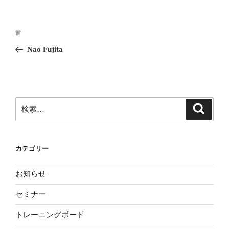
投
前
前
稿
の
Nao Fujita
ナ
投
ビ
稿
ゲ
ー
検
検
シ
索
索:
ョ
ン
カテゴリー
お知らせ
セミナー
トレーニングボード