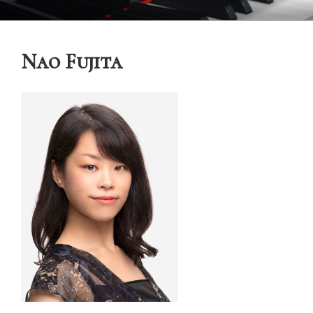
コ
御木本メソッド
脳や筋肉をトレーニングしながら奏法を学び、美しい音と自然で優れた
ン
テクニックを身に付けてゆく「御木本メソッド」の公式ウェブサイトで
テ
す。
Nao Fujita
ン
ツ
へ
ス
キ
ッ
プ