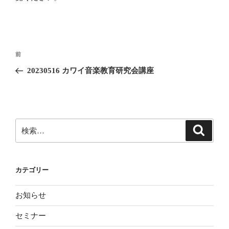
投
前
前
稿
の
20230516 カワイ音楽教育研究会講座
ナ
投
ビ
稿
ゲ
ー
検
検
シ
索
索:
ョ
ン
カテゴリー
お知らせ
セミナー