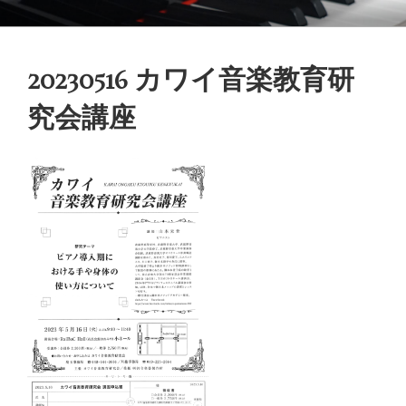
コ
御木本メソッド
脳や筋肉をトレーニングしながら奏法を学び、美しい音と自然で優れた
ン
テクニックを身に付けてゆく「御木本メソッド」の公式ウェブサイトで
テ
す。
20230516 カワイ音楽教育研
ン
ツ
究会講座
へ
ス
キ
ッ
プ