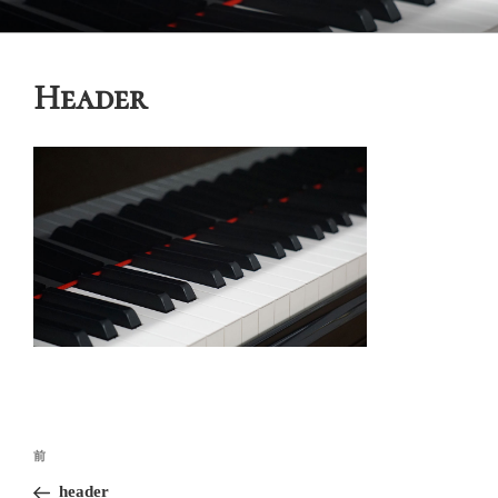
コ
御木本メソッド
脳や筋肉をトレーニングしながら奏法を学び、美しい音と自然で優れた
ン
テクニックを身に付けてゆく「御木本メソッド」の公式ウェブサイトで
テ
す。
Header
ン
ツ
へ
ス
キ
ッ
プ
投
前
前
稿
の
header