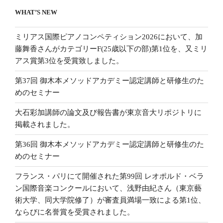
WHAT’S NEW
ミリアス国際ピアノコンペティション2026において、加
藤舞香さんがカテゴリーF(25歳以下の部)第1位を、又ミリ
アス賞第3位を受賞致しました。
第37回 御木本メソッドアカデミー認定講師と研修生のた
めのセミナー
大石彩加講師の論文及び報告書が東京音大リポジトリに
掲載されました。
第36回 御木本メソッドアカデミー認定講師と研修生のた
めのセミナー
フランス・パリにて開催された第99回 レオポルド・ベラ
ン国際音楽コンクールにおいて、浅野由紀さん（東京藝
術大学、同大学院修了）が審査員満場一致による第1位、
ならびに名誉賞を受賞されました。