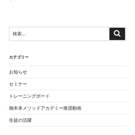
ナ
投
ビ
稿
ゲ
ー
検
検
シ
索
索:
ョ
ン
カテゴリー
お知らせ
セミナー
トレーニングボード
御木本メソッドアカデミー推奨動画
生徒の活躍