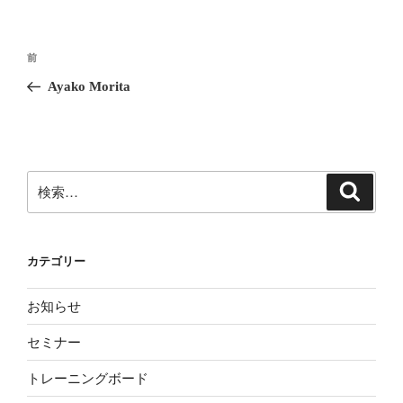
投
前
前
稿
の
Ayako Morita
ナ
投
ビ
稿
ゲ
ー
検
検
シ
索
索:
ョ
ン
カテゴリー
お知らせ
セミナー
トレーニングボード