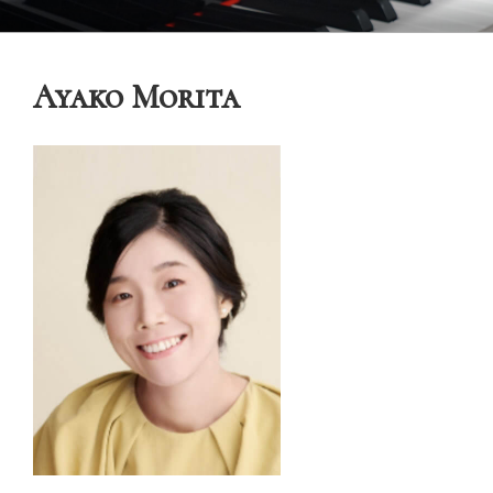
コ
御木本メソッド
脳や筋肉をトレーニングしながら奏法を学び、美しい音と自然で優れた
ン
テクニックを身に付けてゆく「御木本メソッド」の公式ウェブサイトで
テ
す。
Ayako Morita
ン
ツ
へ
ス
キ
ッ
プ