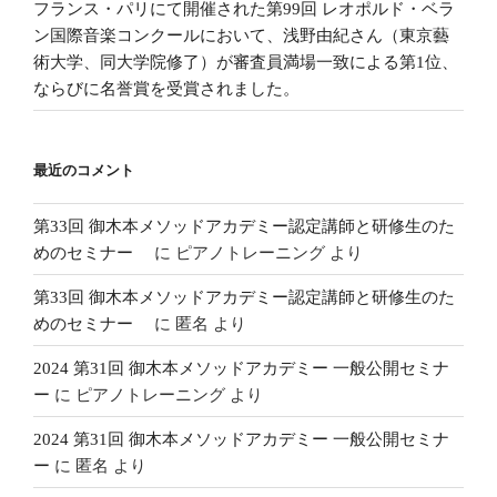
フランス・パリにて開催された第99回 レオポルド・ベラ
ン国際音楽コンクールにおいて、浅野由紀さん（東京藝
術大学、同大学院修了）が審査員満場一致による第1位、
ならびに名誉賞を受賞されました。
最近のコメント
第33回 御木本メソッドアカデミー認定講師と研修生のた
めのセミナー
に
ピアノトレーニング
より
第33回 御木本メソッドアカデミー認定講師と研修生のた
めのセミナー
に
匿名
より
2024 第31回 御木本メソッドアカデミー 一般公開セミナ
ー
に
ピアノトレーニング
より
2024 第31回 御木本メソッドアカデミー 一般公開セミナ
ー
に
匿名
より