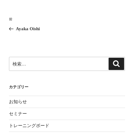
投
前
前
稿
の
Ayaka Oishi
ナ
投
ビ
稿
ゲ
ー
検
検
シ
索
索:
ョ
ン
カテゴリー
お知らせ
セミナー
トレーニングボード