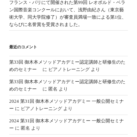
フランス・パリにて開催された第99回 レオポルド・ベラ
ン国際音楽コンクールにおいて、浅野由紀さん（東京藝
術大学、同大学院修了）が審査員満場一致による第1位、
ならびに名誉賞を受賞されました。
最近のコメント
第33回 御木本メソッドアカデミー認定講師と研修生のた
めのセミナー
に
ピアノトレーニング
より
第33回 御木本メソッドアカデミー認定講師と研修生のた
めのセミナー
に
匿名
より
2024 第31回 御木本メソッドアカデミー 一般公開セミナ
ー
に
ピアノトレーニング
より
2024 第31回 御木本メソッドアカデミー 一般公開セミナ
ー
に
匿名
より