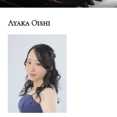
コ
御木本メソッド
脳や筋肉をトレーニングしながら奏法を学び、美しい音と自然で優れた
ン
テクニックを身に付けてゆく「御木本メソッド」の公式ウェブサイトで
テ
す。
Ayaka Oishi
ン
ツ
へ
ス
キ
ッ
プ