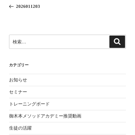
稿
の
2026011203
ナ
投
ビ
稿
ゲ
ー
検
検
シ
索
索:
ョ
ン
カテゴリー
お知らせ
セミナー
トレーニングボード
御木本メソッドアカデミー推奨動画
生徒の活躍