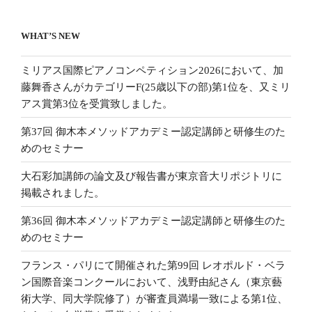
WHAT’S NEW
ミリアス国際ピアノコンペティション2026において、加
藤舞香さんがカテゴリーF(25歳以下の部)第1位を、又ミリ
アス賞第3位を受賞致しました。
第37回 御木本メソッドアカデミー認定講師と研修生のた
めのセミナー
大石彩加講師の論文及び報告書が東京音大リポジトリに
掲載されました。
第36回 御木本メソッドアカデミー認定講師と研修生のた
めのセミナー
フランス・パリにて開催された第99回 レオポルド・ベラ
ン国際音楽コンクールにおいて、浅野由紀さん（東京藝
術大学、同大学院修了）が審査員満場一致による第1位、