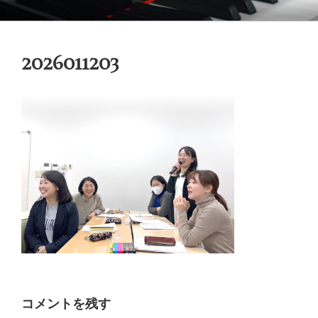
コ
御木本メソッド
脳や筋肉をトレーニングしながら奏法を学び、美しい音と自然で優れた
ン
テクニックを身に付けてゆく「御木本メソッド」の公式ウェブサイトで
テ
す。
2026011203
ン
ツ
へ
ス
キ
ッ
プ
コメントを残す