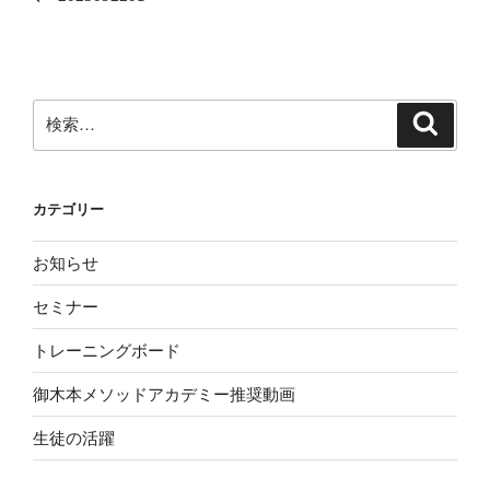
ナ
投
ビ
稿
ゲ
ー
検
検
シ
索
索:
ョ
ン
カテゴリー
お知らせ
セミナー
トレーニングボード
御木本メソッドアカデミー推奨動画
生徒の活躍