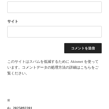
サイト
このサイトはスパムを低減するために Akismet を使って
います。
コメントデータの処理方法の詳細はこちらをご
覧ください
。
投
前
前
稿
の
2025092201