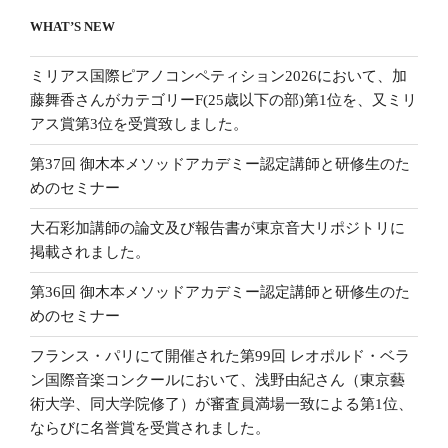
WHAT’S NEW
ミリアス国際ピアノコンペティション2026において、加
藤舞香さんがカテゴリーF(25歳以下の部)第1位を、又ミリ
アス賞第3位を受賞致しました。
第37回 御木本メソッドアカデミー認定講師と研修生のた
めのセミナー
大石彩加講師の論文及び報告書が東京音大リポジトリに
掲載されました。
第36回 御木本メソッドアカデミー認定講師と研修生のた
めのセミナー
フランス・パリにて開催された第99回 レオポルド・ベラ
ン国際音楽コンクールにおいて、浅野由紀さん（東京藝
術大学、同大学院修了）が審査員満場一致による第1位、
ならびに名誉賞を受賞されました。