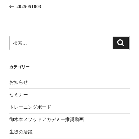
稿
の
2025051803
ナ
投
ビ
稿
ゲ
ー
検
検
シ
索
索:
ョ
ン
カテゴリー
お知らせ
セミナー
トレーニングボード
御木本メソッドアカデミー推奨動画
生徒の活躍