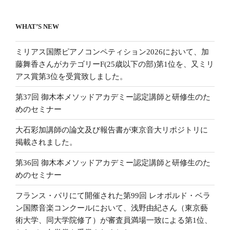
WHAT’S NEW
ミリアス国際ピアノコンペティション2026において、加
藤舞香さんがカテゴリーF(25歳以下の部)第1位を、又ミリ
アス賞第3位を受賞致しました。
第37回 御木本メソッドアカデミー認定講師と研修生のた
めのセミナー
大石彩加講師の論文及び報告書が東京音大リポジトリに
掲載されました。
第36回 御木本メソッドアカデミー認定講師と研修生のた
めのセミナー
フランス・パリにて開催された第99回 レオポルド・ベラ
ン国際音楽コンクールにおいて、浅野由紀さん（東京藝
術大学、同大学院修了）が審査員満場一致による第1位、