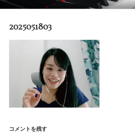
コ
御木本メソッド
脳や筋肉をトレーニングしながら奏法を学び、美しい音と自然で優れた
ン
テクニックを身に付けてゆく「御木本メソッド」の公式ウェブサイトで
テ
す。
2025051803
ン
ツ
へ
ス
キ
ッ
プ
コメントを残す