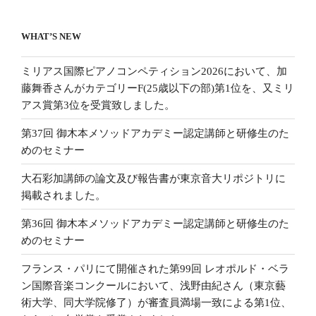
WHAT’S NEW
ミリアス国際ピアノコンペティション2026において、加
藤舞香さんがカテゴリーF(25歳以下の部)第1位を、又ミリ
アス賞第3位を受賞致しました。
第37回 御木本メソッドアカデミー認定講師と研修生のた
めのセミナー
大石彩加講師の論文及び報告書が東京音大リポジトリに
掲載されました。
第36回 御木本メソッドアカデミー認定講師と研修生のた
めのセミナー
フランス・パリにて開催された第99回 レオポルド・ベラ
ン国際音楽コンクールにおいて、浅野由紀さん（東京藝
術大学、同大学院修了）が審査員満場一致による第1位、