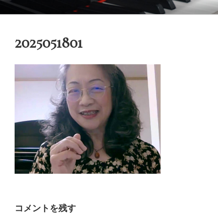
コ
御木本メソッド
脳や筋肉をトレーニングしながら奏法を学び、美しい音と自然で優れた
ン
テクニックを身に付けてゆく「御木本メソッド」の公式ウェブサイトで
テ
す。
2025051801
ン
ツ
へ
ス
キ
ッ
プ
コメントを残す