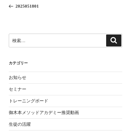
稿
の
2025051801
ナ
投
ビ
稿
ゲ
ー
検
検
シ
索
索:
ョ
ン
カテゴリー
お知らせ
セミナー
トレーニングボード
御木本メソッドアカデミー推奨動画
生徒の活躍