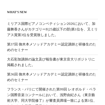
WHAT’S NEW
ミリアス国際ピアノコンペティション2026において、加
藤舞香さんがカテゴリーF(25歳以下の部)第1位を、又ミリ
アス賞第3位を受賞致しました。
第37回 御木本メソッドアカデミー認定講師と研修生のた
めのセミナー
大石彩加講師の論文及び報告書が東京音大リポジトリに
掲載されました。
第36回 御木本メソッドアカデミー認定講師と研修生のた
めのセミナー
フランス・パリにて開催された第99回 レオポルド・ベラ
ン国際音楽コンクールにおいて、浅野由紀さん（東京藝
術大学、同大学院修了）が審査員満場一致による第1位、