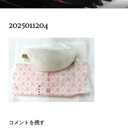
コ
御木本メソッド
脳や筋肉をトレーニングしながら奏法を学び、美しい音と自然で優れた
ン
テクニックを身に付けてゆく「御木本メソッド」の公式ウェブサイトで
テ
す。
2025011204
ン
ツ
へ
ス
キ
ッ
プ
コメントを残す