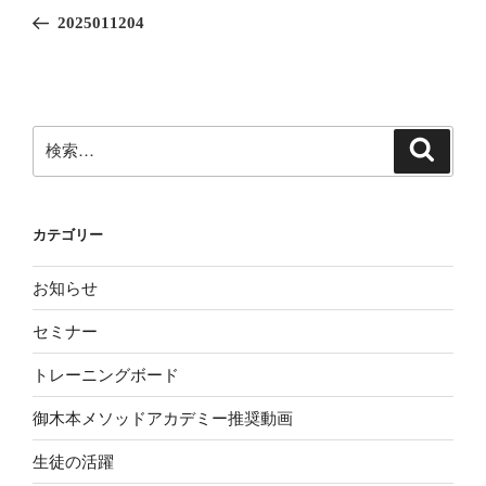
稿
の
2025011204
ナ
投
ビ
稿
ゲ
ー
検
検
シ
索
索:
ョ
ン
カテゴリー
お知らせ
セミナー
トレーニングボード
御木本メソッドアカデミー推奨動画
生徒の活躍