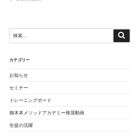
ナ
投
ビ
稿
ゲ
ー
検
検
シ
索
索:
ョ
ン
カテゴリー
お知らせ
セミナー
トレーニングボード
御木本メソッドアカデミー推奨動画
生徒の活躍