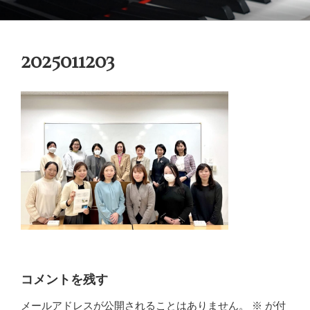
コ
御木本メソッド
脳や筋肉をトレーニングしながら奏法を学び、美しい音と自然で優れた
ン
テクニックを身に付けてゆく「御木本メソッド」の公式ウェブサイトで
テ
す。
2025011203
ン
ツ
へ
ス
キ
ッ
プ
コメントを残す
メールアドレスが公開されることはありません。
※
が付