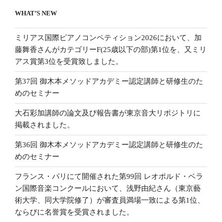
WHAT’S NEW
ミリアス国際ピアノコンペティション2026において、加
藤舞香さんがカテゴリーF(25歳以下の部)第1位を、又ミリ
アス賞第3位を受賞致しました。
第37回 御木本メソッドアカデミー認定講師と研修生のた
めのセミナー
大石彩加講師の論文及び報告書が東京音大リポジトリに
掲載されました。
第36回 御木本メソッドアカデミー認定講師と研修生のた
めのセミナー
フランス・パリにて開催された第99回 レオポルド・ベラ
ン国際音楽コンクールにおいて、浅野由紀さん（東京藝
術大学、同大学院修了）が審査員満場一致による第1位、
ならびに名誉賞を受賞されました。