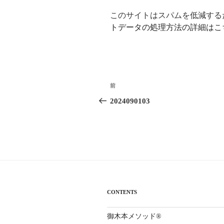
このサイトはスパムを低減するため
トデータの処理方法の詳細はこ
投
前
前
稿
の
2024090103
投
ナ
稿
ビ
ゲ
ー
シ
CONTENTS
ョ
御木本メソッド®