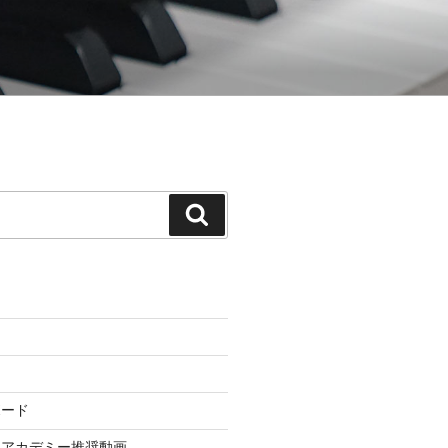
てゆく「御木本メソッド」の公式ウェ
検
索
ボード
ドアカデミー推奨動画