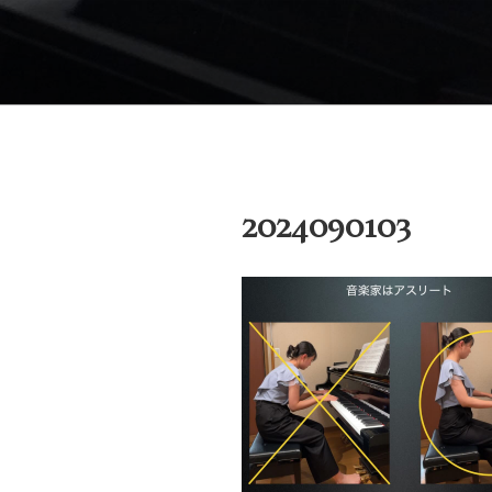
コ
ン
御木本メソッド
テ
脳や筋肉をトレーニングしなが
ン
ブサイトです。
ツ
へ
ス
キ
2024090103
ッ
プ