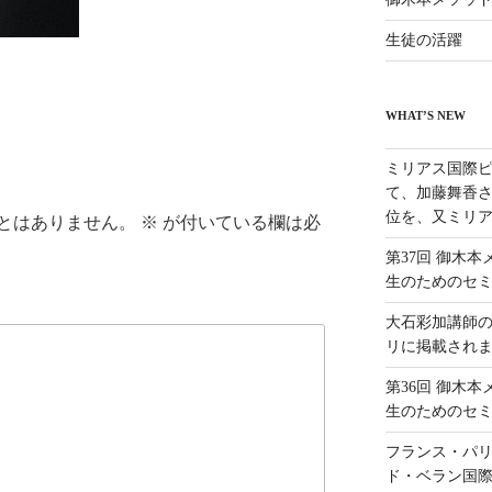
生徒の活躍
WHAT’S NEW
ミリアス国際ピ
て、加藤舞香さ
位を、又ミリア
とはありません。
※
が付いている欄は必
第37回 御木
生のためのセ
大石彩加講師
リに掲載され
第36回 御木
生のためのセ
フランス・パリ
ド・ベラン国