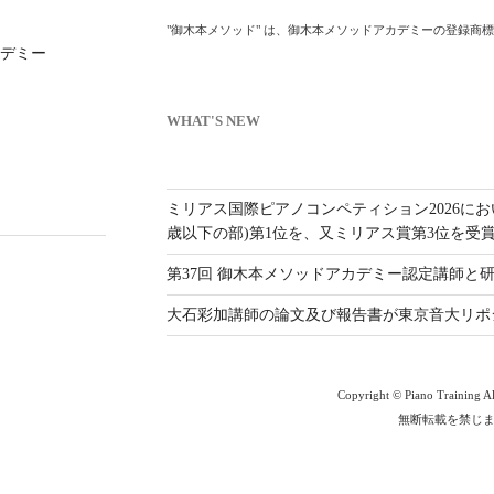
"御木本メソッド" は、御木本メソッドアカデミーの登録商
デミー
WHAT'S NEW
ミリアス国際ピアノコンペティション2026にお
歳以下の部)第1位を、又ミリアス賞第3位を受
第37回 御木本メソッドアカデミー認定講師
大石彩加講師の論文及び報告書が東京音大リポ
Copyright © Piano Training All
無断転載を禁じ