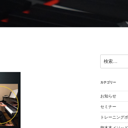
ら奏法を学び、美しい音と自然で優れたテクニックを身に付け
検
索:
カテゴリー
お知らせ
セミナー
トレーニング
御木本メソッ