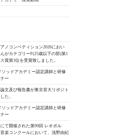
アノコンペティション2026におい
んがカテゴリーF(25歳以下の部)第1
ス賞第3位を受賞致しました。
本メソッドアカデミー認定講師と研修
ミナー
の論文及び報告書が東京音大リポジト
ました。
本メソッドアカデミー認定講師と研修
ミナー
にて開催された第99回 レオポル
際音楽コンクールにおいて、浅野由紀