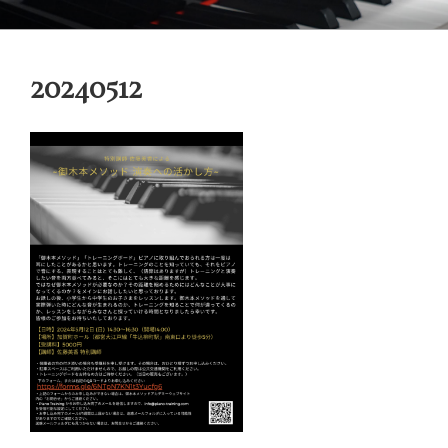
コ
御木本メソッド
脳や筋肉をトレーニングしながら奏法を学び、美しい音と自然で優れた
ン
テクニックを身に付けてゆく「御木本メソッド」の公式ウェブサイトで
テ
す。
20240512
ン
ツ
へ
ス
キ
ッ
プ