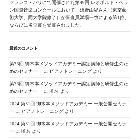
フランス・パリにて開催された第99回 レオポルド・ベラ
ン国際音楽コンクールにおいて、浅野由紀さん（東京藝
術大学、同大学院修了）が審査員満場一致による第1位、
ならびに名誉賞を受賞されました。
最近のコメント
第33回 御木本メソッドアカデミー認定講師と研修生のた
めのセミナー
に
ピアノトレーニング
より
第33回 御木本メソッドアカデミー認定講師と研修生のた
めのセミナー
に
匿名
より
2024 第31回 御木本メソッドアカデミー 一般公開セミナ
ー
に
ピアノトレーニング
より
2024 第31回 御木本メソッドアカデミー 一般公開セミナ
ー
に
匿名
より