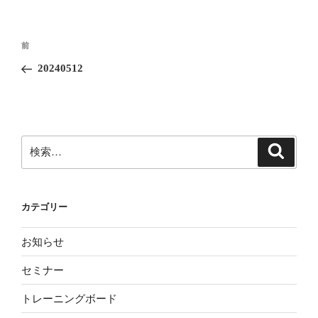
投
前
前
稿
の
20240512
ナ
投
ビ
稿
ゲ
ー
検
検
シ
索
索:
ョ
ン
カテゴリー
お知らせ
セミナー
トレーニングボード