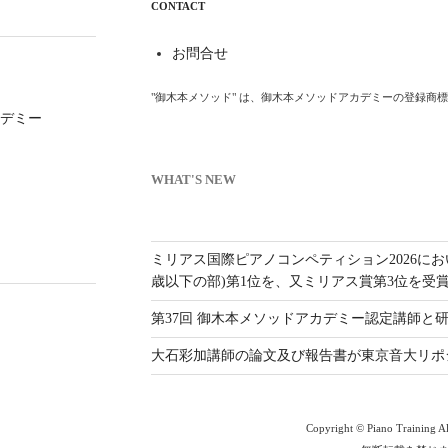
CONTACT
お問合せ
"御木本メソッド" は、御木本メソッドアカデミーの登録商
デミー
WHAT'S NEW
ミリアス国際ピアノコンペティション2026にお
歳以下の部)第1位を、又ミリアス賞第3位を受
第37回 御木本メソッドアカデミー認定講師
大石彩加講師の論文及び報告書が東京音大リポ
Copyright © Piano Training All