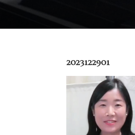
コ
ン
御木本メソッド
テ
脳や筋肉をトレーニングしなが
ン
ブサイトです。
ツ
へ
ス
キ
2023122901
ッ
プ