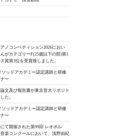
アノコンペティション2026におい
んがカテゴリーF(25歳以下の部)第1
ス賞第3位を受賞致しました。
本メソッドアカデミー認定講師と研修
ミナー
の論文及び報告書が東京音大リポジト
ました。
本メソッドアカデミー認定講師と研修
ミナー
にて開催された第99回 レオポル
際音楽コンクールにおいて、浅野由紀