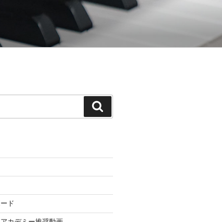
てゆく「御木本メソッド」の公式ウェ
検
索
ボード
ドアカデミー推奨動画