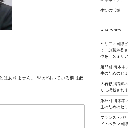
生徒の活躍
WHAT’S NEW
ミリアス国際ピ
て、加藤舞香さ
位を、又ミリア
第37回 御木
生のためのセ
とはありません。
※
が付いている欄は必
大石彩加講師
リに掲載され
第36回 御木
生のためのセ
フランス・パリ
ド・ベラン国