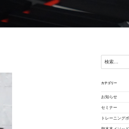
ら奏法を学び、美しい音と自然で優れたテクニックを身に付け
検
索:
カテゴリー
お知らせ
セミナー
トレーニング
御木本メソッ