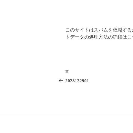
このサイトはスパムを低減するため
トデータの処理方法の詳細はこ
投
前
前
稿
の
2023122901
投
ナ
稿
ビ
ゲ
ー