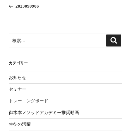
稿
の
2023090906
ナ
投
ビ
稿
ゲ
ー
検
検
シ
索
索:
ョ
ン
カテゴリー
お知らせ
セミナー
トレーニングボード
御木本メソッドアカデミー推奨動画
生徒の活躍