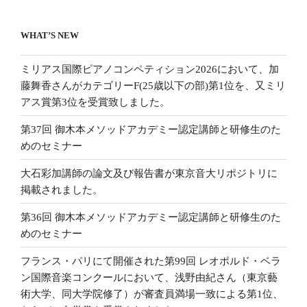
WHAT’S NEW
ミリアス国際ピアノコンペティション2026において、加
藤舞香さんがカテゴリーF(25歳以下の部)第1位を、又ミリ
アス賞第3位を受賞致しました。
第37回 御木本メソッドアカデミー認定講師と研修生のた
めのセミナー
大石彩加講師の論文及び報告書が東京音大リポジトリに
掲載されました。
第36回 御木本メソッドアカデミー認定講師と研修生のた
めのセミナー
フランス・パリにて開催された第99回 レオポルド・ベラ
ン国際音楽コンクールにおいて、浅野由紀さん（東京藝
術大学、同大学院修了）が審査員満場一致による第1位、