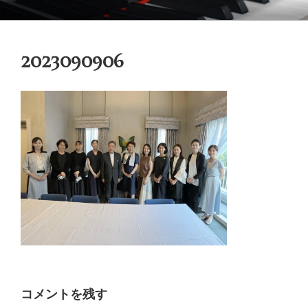
コ
御木本メソッド
脳や筋肉をトレーニングしながら奏法を学び、美しい音と自然で優れた
ン
テクニックを身に付けてゆく「御木本メソッド」の公式ウェブサイトで
テ
す。
2023090906
ン
ツ
へ
ス
キ
ッ
プ
コメントを残す