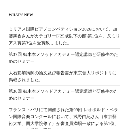
WHAT’S NEW
ミリアス国際ピアノコンペティション2026において、加
藤舞香さんがカテゴリーF(25歳以下の部)第1位を、又ミリ
アス賞第3位を受賞致しました。
第37回 御木本メソッドアカデミー認定講師と研修生のた
めのセミナー
大石彩加講師の論文及び報告書が東京音大リポジトリに
掲載されました。
第36回 御木本メソッドアカデミー認定講師と研修生のた
めのセミナー
フランス・パリにて開催された第99回 レオポルド・ベラ
ン国際音楽コンクールにおいて、浅野由紀さん（東京藝
術大学、同大学院修了）が審査員満場一致による第1位、