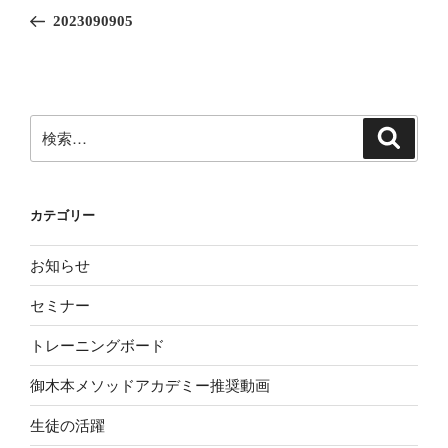
稿
の
2023090905
ナ
投
ビ
稿
ゲ
ー
検
検
シ
索
索:
ョ
ン
カテゴリー
お知らせ
セミナー
トレーニングボード
御木本メソッドアカデミー推奨動画
生徒の活躍