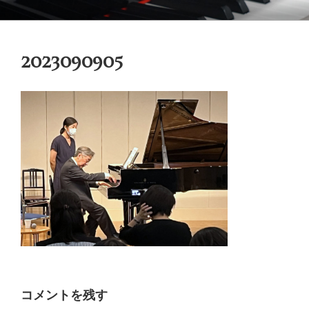
コ
御木本メソッド
脳や筋肉をトレーニングしながら奏法を学び、美しい音と自然で優れた
ン
テクニックを身に付けてゆく「御木本メソッド」の公式ウェブサイトで
テ
す。
2023090905
ン
ツ
へ
ス
キ
ッ
プ
コメントを残す