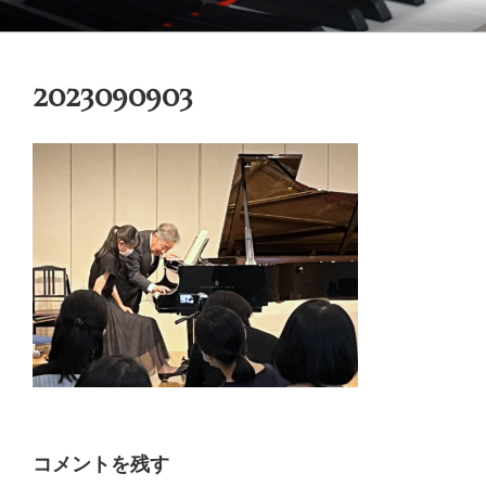
コ
御木本メソッド
脳や筋肉をトレーニングしながら奏法を学び、美しい音と自然で優れた
ン
テクニックを身に付けてゆく「御木本メソッド」の公式ウェブサイトで
テ
す。
2023090903
ン
ツ
へ
ス
キ
ッ
プ
コメントを残す