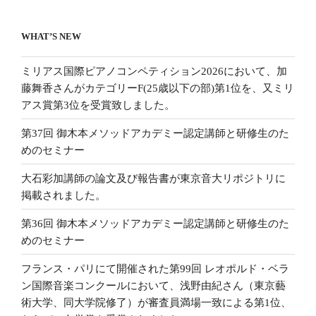
WHAT’S NEW
ミリアス国際ピアノコンペティション2026において、加
藤舞香さんがカテゴリーF(25歳以下の部)第1位を、又ミリ
アス賞第3位を受賞致しました。
第37回 御木本メソッドアカデミー認定講師と研修生のた
めのセミナー
大石彩加講師の論文及び報告書が東京音大リポジトリに
掲載されました。
第36回 御木本メソッドアカデミー認定講師と研修生のた
めのセミナー
フランス・パリにて開催された第99回 レオポルド・ベラ
ン国際音楽コンクールにおいて、浅野由紀さん（東京藝
術大学、同大学院修了）が審査員満場一致による第1位、