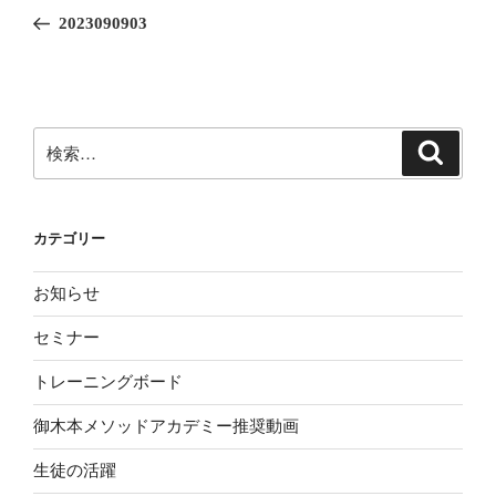
稿
の
2023090903
ナ
投
ビ
稿
ゲ
ー
検
検
シ
索
索:
ョ
ン
カテゴリー
お知らせ
セミナー
トレーニングボード
御木本メソッドアカデミー推奨動画
生徒の活躍