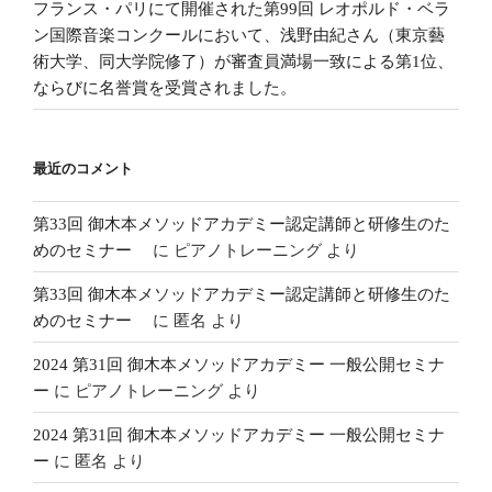
フランス・パリにて開催された第99回 レオポルド・ベラ
ン国際音楽コンクールにおいて、浅野由紀さん（東京藝
術大学、同大学院修了）が審査員満場一致による第1位、
ならびに名誉賞を受賞されました。
最近のコメント
第33回 御木本メソッドアカデミー認定講師と研修生のた
めのセミナー
に
ピアノトレーニング
より
第33回 御木本メソッドアカデミー認定講師と研修生のた
めのセミナー
に
匿名
より
2024 第31回 御木本メソッドアカデミー 一般公開セミナ
ー
に
ピアノトレーニング
より
2024 第31回 御木本メソッドアカデミー 一般公開セミナ
ー
に
匿名
より