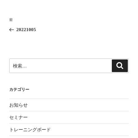
投
前
前
稿
の
20221005
ナ
投
ビ
稿
ゲ
ー
検
検
シ
索
索:
ョ
ン
カテゴリー
お知らせ
セミナー
トレーニングボード