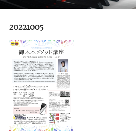
コ
御木本メソッド
脳や筋肉をトレーニングしながら奏法を学び、美しい音と自然で優れた
ン
テクニックを身に付けてゆく「御木本メソッド」の公式ウェブサイトで
テ
す。
20221005
ン
ツ
へ
ス
キ
ッ
プ