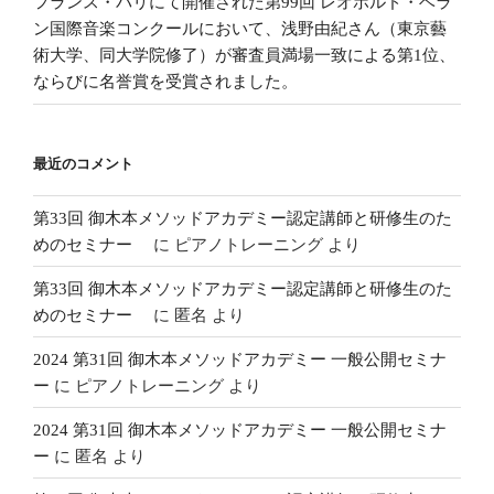
フランス・パリにて開催された第99回 レオポルド・ベラ
ン国際音楽コンクールにおいて、浅野由紀さん（東京藝
術大学、同大学院修了）が審査員満場一致による第1位、
ならびに名誉賞を受賞されました。
最近のコメント
第33回 御木本メソッドアカデミー認定講師と研修生のた
めのセミナー
に
ピアノトレーニング
より
第33回 御木本メソッドアカデミー認定講師と研修生のた
めのセミナー
に
匿名
より
2024 第31回 御木本メソッドアカデミー 一般公開セミナ
ー
に
ピアノトレーニング
より
2024 第31回 御木本メソッドアカデミー 一般公開セミナ
ー
に
匿名
より