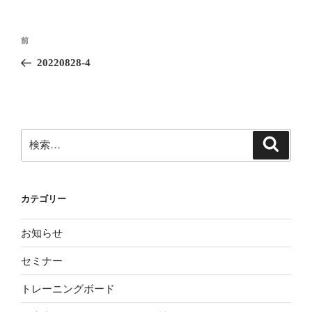
投
前
前
稿
の
20220828-4
ナ
投
ビ
稿
ゲ
ー
検
検
シ
索
索:
ョ
ン
カテゴリー
お知らせ
セミナー
トレーニングボード