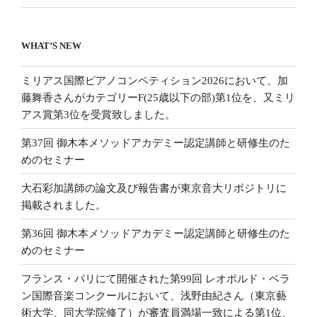
WHAT’S NEW
ミリアス国際ピアノコンペティション2026において、加
藤舞香さんがカテゴリーF(25歳以下の部)第1位を、又ミリ
アス賞第3位を受賞致しました。
第37回 御木本メソッドアカデミー認定講師と研修生のた
めのセミナー
大石彩加講師の論文及び報告書が東京音大リポジトリに
掲載されました。
第36回 御木本メソッドアカデミー認定講師と研修生のた
めのセミナー
フランス・パリにて開催された第99回 レオポルド・ベラ
ン国際音楽コンクールにおいて、浅野由紀さん（東京藝
術大学、同大学院修了）が審査員満場一致による第1位、