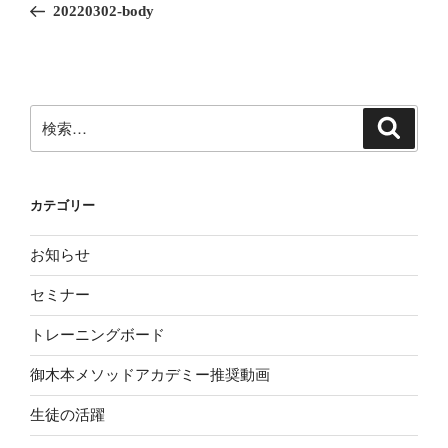
の
20220302-body
ナ
投
ビ
稿
ゲ
ー
検
検
シ
索
索:
ョ
ン
カテゴリー
お知らせ
セミナー
トレーニングボード
御木本メソッドアカデミー推奨動画
生徒の活躍