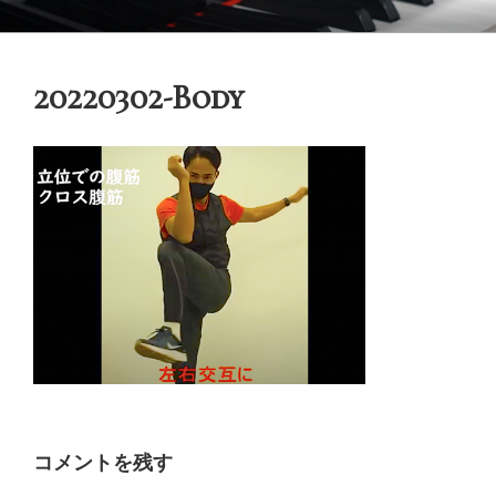
コ
御木本メソッド
脳や筋肉をトレーニングしながら奏法を学び、美しい音と自然で優れた
ン
テクニックを身に付けてゆく「御木本メソッド」の公式ウェブサイトで
テ
す。
20220302-Body
ン
ツ
へ
ス
キ
ッ
プ
コメントを残す