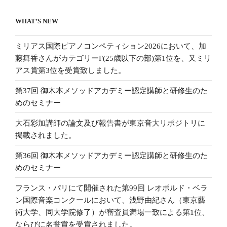
WHAT’S NEW
ミリアス国際ピアノコンペティション2026において、加
藤舞香さんがカテゴリーF(25歳以下の部)第1位を、又ミリ
アス賞第3位を受賞致しました。
第37回 御木本メソッドアカデミー認定講師と研修生のた
めのセミナー
大石彩加講師の論文及び報告書が東京音大リポジトリに
掲載されました。
第36回 御木本メソッドアカデミー認定講師と研修生のた
めのセミナー
フランス・パリにて開催された第99回 レオポルド・ベラ
ン国際音楽コンクールにおいて、浅野由紀さん（東京藝
術大学、同大学院修了）が審査員満場一致による第1位、
ならびに名誉賞を受賞されました。