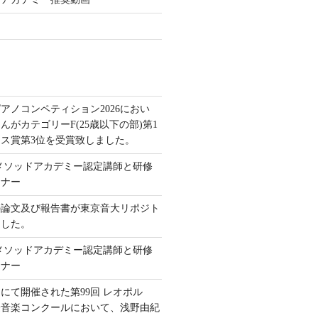
アノコンペティション2026におい
んがカテゴリーF(25歳以下の部)第1
ス賞第3位を受賞致しました。
本メソッドアカデミー認定講師と研修
ミナー
の論文及び報告書が東京音大リポジト
ました。
本メソッドアカデミー認定講師と研修
ミナー
にて開催された第99回 レオポル
際音楽コンクールにおいて、浅野由紀