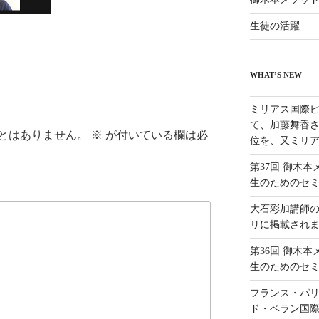
生徒の活躍
WHAT’S NEW
ミリアス国際ピ
て、加藤舞香さ
とはありません。
※
が付いている欄は必
位を、又ミリア
第37回 御木
生のためのセ
大石彩加講師
リに掲載され
第36回 御木
生のためのセ
フランス・パリ
ド・ベラン国