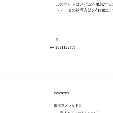
このサイトはスパムを低減するため
トデータの処理方法の詳細はこ
投
前
前
稿
の
2021122705
投
ナ
稿
ビ
ゲ
ー
シ
CONTENTS
ョ
御木本メソッド®
ン
御木本メソッドについて