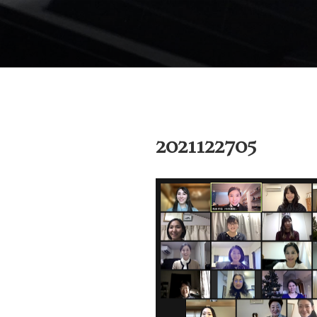
コ
ン
御木本メソッド
テ
脳や筋肉をトレーニングしなが
ン
ブサイトです。
ツ
へ
ス
キ
2021122705
ッ
プ