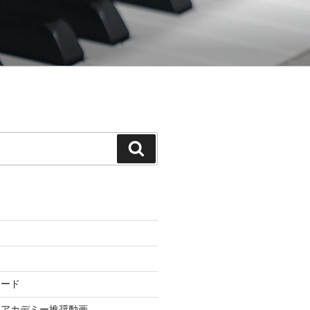
てゆく「御木本メソッド」の公式ウェ
検
索
ボード
ドアカデミー推奨動画