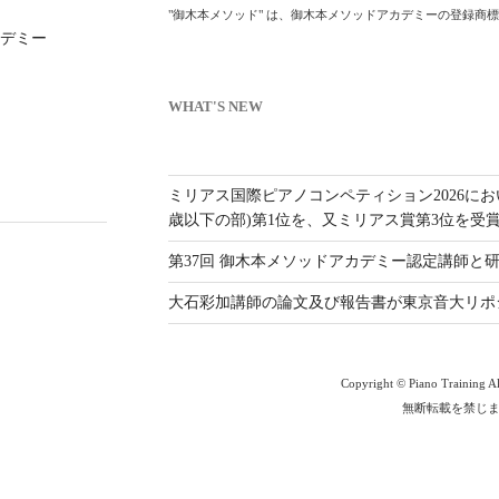
"御木本メソッド" は、御木本メソッドアカデミーの登録商
デミー
WHAT'S NEW
ミリアス国際ピアノコンペティション2026にお
歳以下の部)第1位を、又ミリアス賞第3位を受
第37回 御木本メソッドアカデミー認定講師
大石彩加講師の論文及び報告書が東京音大リポ
Copyright © Piano Training All
無断転載を禁じ