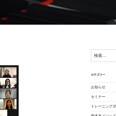
ら奏法を学び、美しい音と自然で優れたテクニックを身に付け
検
索:
カテゴリー
お知らせ
セミナー
トレーニング
御木本メソッ